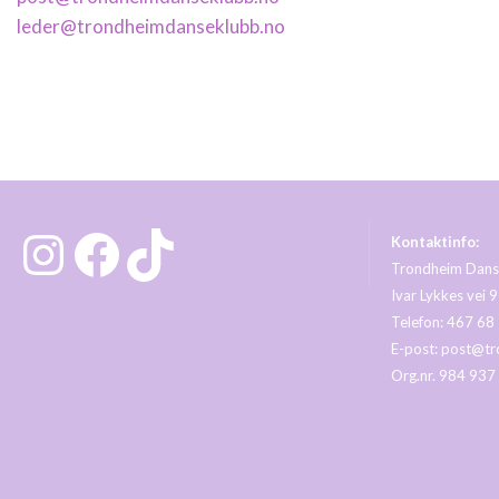
leder@trondheimdanseklubb.no
Instagram
Facebook
TikTok
Kontaktinfo:
Trondheim Dans
Ivar Lykkes vei 9
Telefon: 467 68
E-post:
post@tr
Org.nr. 984 937