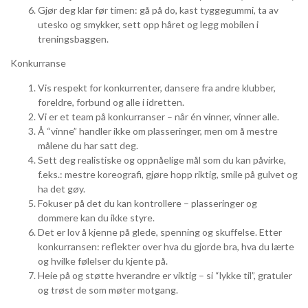
Gjør deg klar før timen: gå på do, kast tyggegummi, ta av
utesko og smykker, sett opp håret og legg mobilen i
treningsbaggen.
Konkurranse
Vis respekt for konkurrenter, dansere fra andre klubber,
foreldre, forbund og alle i idretten.
Vi er et team på konkurranser – når én vinner, vinner alle.
Å “vinne” handler ikke om plasseringer, men om å mestre
målene du har satt deg.
Sett deg realistiske og oppnåelige mål som du kan påvirke,
f.eks.: mestre koreografi, gjøre hopp riktig, smile på gulvet og
ha det gøy.
Fokuser på det du kan kontrollere – plasseringer og
dommere kan du ikke styre.
Det er lov å kjenne på glede, spenning og skuffelse. Etter
konkurransen: reflekter over hva du gjorde bra, hva du lærte
og hvilke følelser du kjente på.
Heie på og støtte hverandre er viktig – si “lykke til”, gratuler
og trøst de som møter motgang.