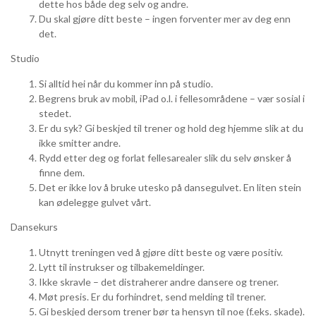
dette hos både deg selv og andre.
Du skal gjøre ditt beste – ingen forventer mer av deg enn
det.
Studio
Si alltid hei når du kommer inn på studio.
Begrens bruk av mobil, iPad o.l. i fellesområdene – vær sosial i
stedet.
Er du syk? Gi beskjed til trener og hold deg hjemme slik at du
ikke smitter andre.
Rydd etter deg og forlat fellesarealer slik du selv ønsker å
finne dem.
Det er ikke lov å bruke utesko på dansegulvet. En liten stein
kan ødelegge gulvet vårt.
Dansekurs
Utnytt treningen ved å gjøre ditt beste og være positiv.
Lytt til instrukser og tilbakemeldinger.
Ikke skravle – det distraherer andre dansere og trener.
Møt presis. Er du forhindret, send melding til trener.
Gi beskjed dersom trener bør ta hensyn til noe (f.eks. skade).